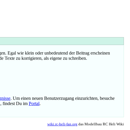
n. Egal wie klein oder unbedeutend der Beitrag erscheinen
e Texte zu korrigieren, als eigene zu schreiben.
gnisse
. Um einen neuen Benutzerzugang einzurichten, besuche
n, findest Du im
Portal
.
wiki.rc-heli-fan.org
das Modellbau RC Heli Wiki