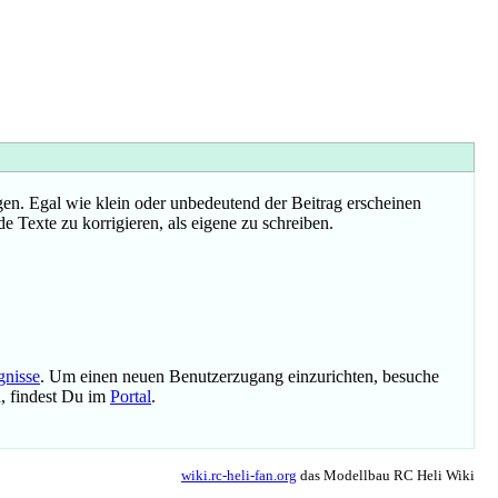
n. Egal wie klein oder unbedeutend der Beitrag erscheinen
e Texte zu korrigieren, als eigene zu schreiben.
gnisse
. Um einen neuen Benutzerzugang einzurichten, besuche
n, findest Du im
Portal
.
wiki.rc-heli-fan.org
das Modellbau RC Heli Wiki