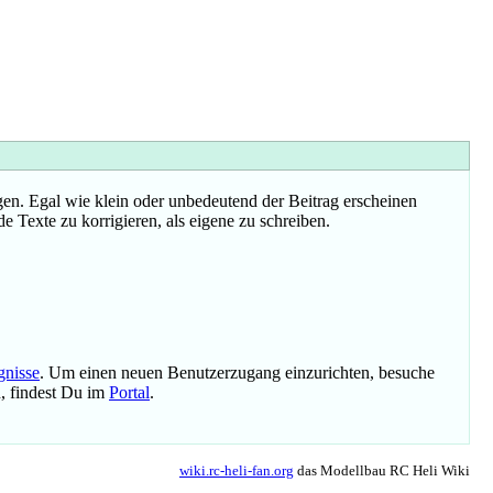
n. Egal wie klein oder unbedeutend der Beitrag erscheinen
e Texte zu korrigieren, als eigene zu schreiben.
gnisse
. Um einen neuen Benutzerzugang einzurichten, besuche
n, findest Du im
Portal
.
wiki.rc-heli-fan.org
das Modellbau RC Heli Wiki